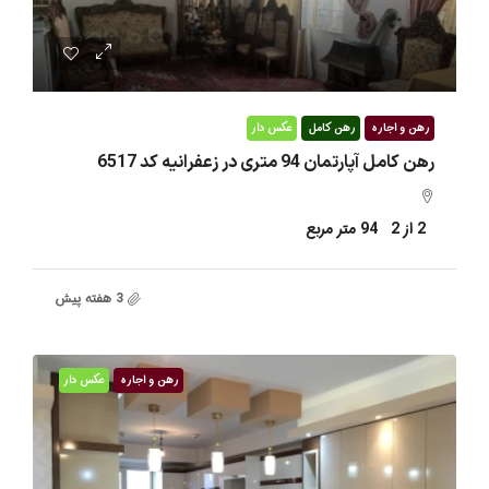
0
رهن و اجاره
رهن کامل
عکس دار
رهن کامل آپارتمان 94 متری در زعفرانیه کد 6517
2 از 2
94
متر مربع
3 هفته پیش
رهن و اجاره
عکس دار