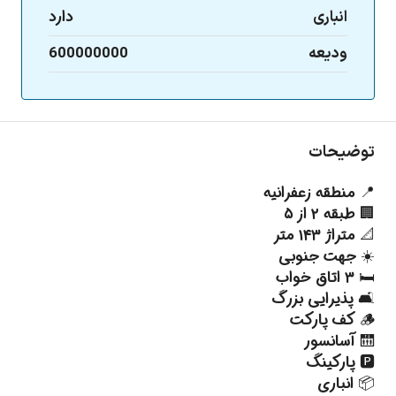
دارد
انباری
600000000
ودیعه
توضیحات
📍 منطقه زعفرانیه
🏢 طبقه ۲ از ۵
📐 متراژ ۱۴۳ متر
☀️ جهت جنوبی
🛏️ ۳ اتاق خواب
🛋️ پذیرایی بزرگ
🪵 کف پارکت
🛗 آسانسور
🅿️ پارکینگ
📦 انباری