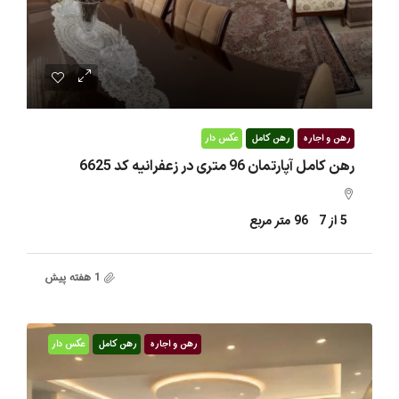
0
رهن و اجاره
رهن کامل
عکس دار
رهن کامل آپارتمان 96 متری در زعفرانیه کد 6625
5 از 7
96
متر مربع
1 هفته پیش
رهن و اجاره
رهن کامل
عکس دار