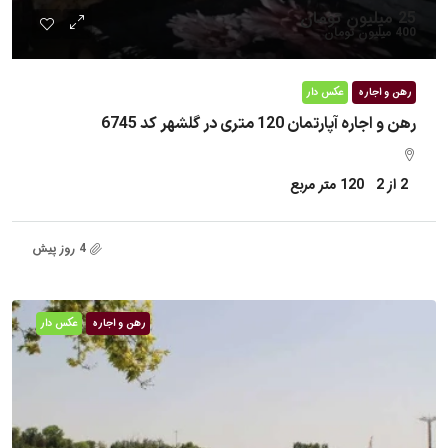
25 میلیون تومان
400 میلیون تومان
رهن و اجاره
عکس دار
رهن و اجاره آپارتمان 120 متری در گلشهر کد 6745
2 از 2
120
متر مربع
4 روز پیش
رهن و اجاره
عکس دار