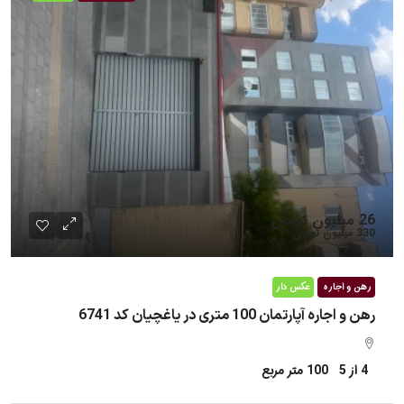
26 میلیون تومان
330 میلیون تومان
رهن و اجاره
عکس دار
رهن و اجاره آپارتمان 100 متری در یاغچیان کد 6741
4 از 5
100
متر مربع