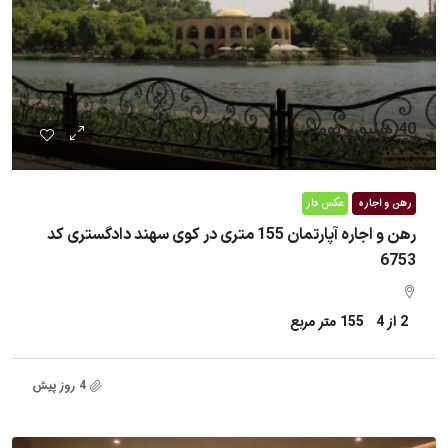
40 میلیون تومان
250 میلیون تومان
رهن و اجاره
عکس دار
رهن و اجاره آپارتمان 155 متری در کوی سهند دادگستری کد
6753
2 از 4
155
متر مربع
4 روز پیش